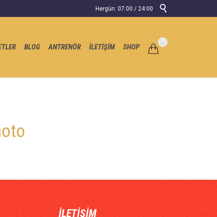

Hergün: 07:00 / 24:00
Skip
...
ETLER
BLOG
ANTRENÖR
İLETİŞİM
SHOP

to
content
hoto
İLETİŞİM