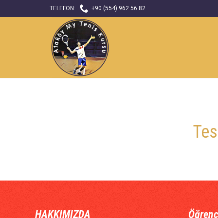

TELEFON:
+90 (554) 962 56 82
Tes
HAKKIMIZDA
Öğrenc