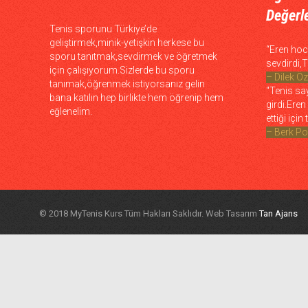
Değerl
Tenis sporunu Türkiye’de
geliştirmek,minik-yetişkin herkese bu
“Eren ho
sporu tanıtmak,sevdirmek ve öğretmek
sevdirdi,T
için çalışıyorum.Sizlerde bu sporu
– Dilek Ö
tanımak,öğrenmek istiyorsanız gelin
"Tenis sa
bana katılın hep birlikte hem öğrenip hem
girdi.Ere
eğlenelim.
ettiği içi
– Berk Po
© 2018 MyTenis Kurs Tüm Hakları Saklıdır. Web Tasarım
Tan Ajans