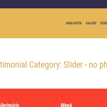
ANASAYFA
GALERİ
ÜCR
timonial Category:
Slider - no p
ilerimizin
Menü