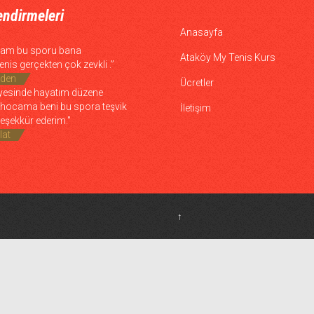
endirmeleri
Anasayfa
cam bu sporu bana
Ataköy My Tenis Kurs
enis gerçekten çok zevkli .”
zden
Ücretler
yesinde hayatım düzene
n hocama beni bu spora teşvik
İletişim
n teşekkür ederim."
lat
↑