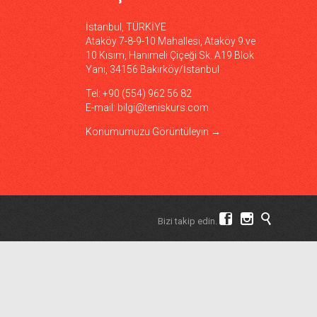
İstanbul, TÜRKİYE
Ataköy 7-8-9-10 Mahallesi, Ataköy 9.ve
10 Kısım, Hanımeli Çiçeği Sk. A19 Blok
Yanı, 34156 Bakırköy/İstanbul
Tel: +90 (554) 962 56 82
E-mail:
bilgi@teniskurs.com
Konumumuzu Görüntüleyin
→



Bizi takip edin.