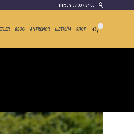

Hergün: 07:00 / 24:00
Skip
...
ETLER
BLOG
ANTRENÖR
İLETİŞİM
SHOP

to
content