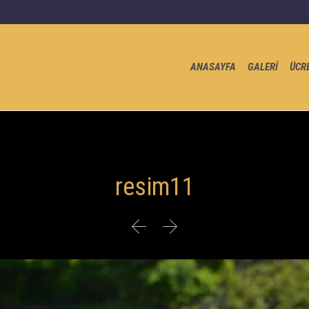
ANASAYFA
GALERİ
ÜCR
resim11

