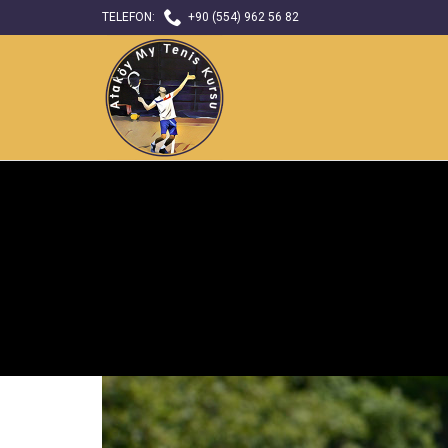

TELEFON:
+90 (554) 962 56 82