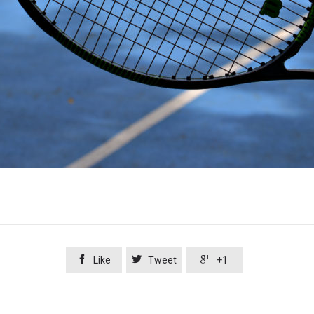



Like
Tweet
+1